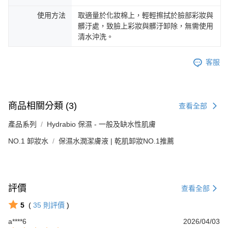
使用方法
取適量於化妝棉上，輕輕擦拭於臉部彩妝與
髒汙處，致臉上彩妝與髒汙卸除，無需使用
清水沖洗。
客服
商品相關分類 (3)
查看全部
產品系列
Hydrabio 保濕 - 一般及缺水性肌膚
NO.1 卸妝水
保濕水潤潔膚液 | 乾肌卸妝NO.1推薦
評價
查看全部
5
(
35
則評價
)
a****6
2026/04/03