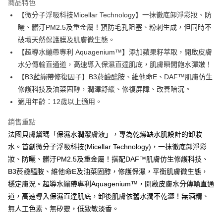
商品特色
Apple Pay
【微分子浮吸科技Micellar Technology】一抹徹底卸淨彩妝、防
曬、髒汙PM2.5及重金屬！預防毛孔阻塞、粉刺生成，但同時不
街口支付
破壞天然保護膜及肌膚微生態。
悠遊付
【超導水繃帶專利 Aquagenium™】添加蘋果籽萃取，開啟皮膚
水分傳輸直通道，高速導入保濕直達肌底，肌膚瞬間飽水彈嫩！
大哥付你分期
【B3藍繃帶修復因子】B3菸鹼醯胺、維他命E、DAF™肌膚仿生
相關說明
修護科技及油菜固醇，潤澤舒緩、修復屏障、改善暗沉。
【大哥付你分期使用說明】
AFTEE先享後付
1.本服務由台灣大哥大提供，台灣大哥大用戶可立即使用無須另外申請。
適用年齡：12歲以上適用。
2.付款方式選擇「大哥付你分期」，訂單成立後會自動跳轉到大哥付的交易
相關說明
流程，驗證手機門號後，選擇欲分期的期數、繳款截止日，確認付款後即完
銷售重點
【關於「AFTEE先享後付」】
成交易。
ATM付款
AFTEE先享後付是「在收到商品之後才付款」的支付方式。 讓您購物簡單
法國貝膚黛瑪「保濕水潤潔膚液」，專為乾燥缺水肌設計的卸妝
3.實際核准額度、可分期數及費用金額請依後續交易確認頁面所載為準。
便利好安心！
4.訂單成立30分鐘內，如未前往確認交易或遇審核未通過，訂單將自動取
水。首創微分子浮吸科技(Micellar Technology)，一抹徹底卸淨彩
１．簡單：不需註冊會員、不需綁卡、不需儲值。
運送方式
消。如遇「轉專審核」未通過狀況，表示未達大哥付你分期系統評分，恕無
２．便利：只要手機號碼，簡訊認證，即可結帳。
妝、防曬、髒汙PM2.5及重金屬！搭配DAF™肌膚仿生修護科技、
法說明評估內容。
３．安心：先確認商品／服務後，再付款。
【全館滿$999免運】_全家取貨付款(約4-7天到貨，不含例假
B3菸鹼醯胺、維他命E及油菜固醇，修護保濕，平衡肌膚微生態，
【繳款方式說明】
1.分期款項不併入電信帳單，「大哥付你分期」於每月結算日後寄送繳費提
日)
穩定膚況。超導水繃帶專利Aquagenium™，開啟皮膚水分傳輸直通
【「AFTEE先享後付」結帳流程】
醒簡訊。
１．於結帳方式選擇「AFTEE先享後付」後，將跳轉至「AFTEE先享後付」
每筆NT$60，滿NT$999(含以上)免運費
道，高速導入保濕直達肌底，卸後肌膚依舊水潤不乾澀！無酒精、
2.透過簡訊連結打開帳單後，可選擇「超商條碼／台灣大直營門市／銀行轉
結帳頁面，進行簡訊認證並確認金額後，即可完成結帳。
帳／街口支付／iPASS MONEY」等通路繳費。
無人工色素、無矽靈，低致敏淡香。
２．訂單成立數日內，您將收到繳費通知簡訊。
【全館滿$999免運】_付款後全家取貨(約4-7天到貨，不含例
３．收到繳費通知簡訊後14天內，點擊此簡訊中的連結，可透過四大超商／