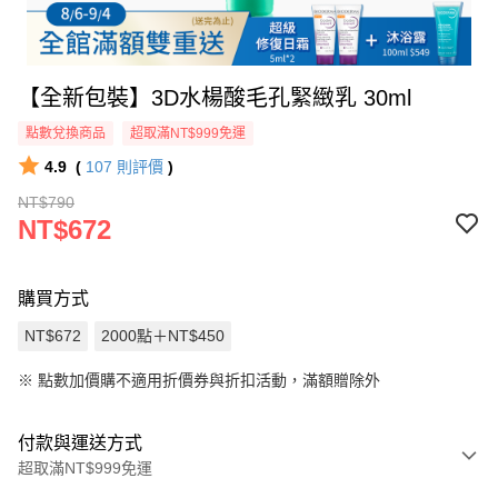
【全新包裝】3D水楊酸毛孔緊緻乳 30ml
點數兌換商品
超取滿NT$999免運
4.9
(
107
則評價
)
NT$790
NT$672
購買方式
NT$672
2000點＋NT$450
※
點數加價購不適用折價券與折扣活動，滿額贈除外
付款與運送方式
超取滿NT$999免運