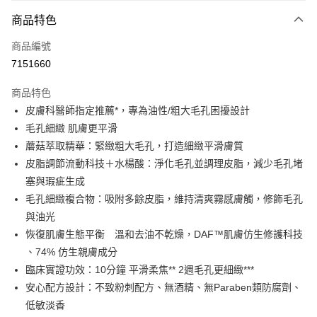
付款方式
商品特色
信用卡一次付款
商品編號
超商取貨付款
7151660
LINE Pay
商品特色
Apple Pay
皮膚科醫師指定推薦*，專為油性/粗大毛孔困擾設計
毛孔細緻 肌膚更平滑
街口支付
蘑菇萃取精華：緊緻粗大毛孔，打造細緻平滑膚質
悠遊付
皮脂調節流動科技＋水楊酸：淨化毛孔並調理皮脂，減少毛孔堵
塞與瑕疵生成
大哥付你分期
毛孔細緻複合物：吸附多餘皮脂，維持清爽霧感膚觸，修飾毛孔
相關說明
與油光
【大哥付你分期使用說明】
AFTEE先享後付
1.本服務由台灣大哥大提供，台灣大哥大用戶可立即使用無須另外申請。
恢復肌膚生態平衡 溫和去油不乾燥，DAF™肌膚仿生修護科技
2.付款方式選擇「大哥付你分期」，訂單成立後會自動跳轉到大哥付的交易
相關說明
、74% 仿生親膚成分
流程，驗證手機門號後，選擇欲分期的期數、繳款截止日，確認付款後即完
【關於「AFTEE先享後付」】
臨床實證功效：10分鐘 平滑柔焦** 2週毛孔更細緻***
成交易。
ATM付款
AFTEE先享後付是「在收到商品之後才付款」的支付方式。 讓您購物簡單
3.實際核准額度、可分期數及費用金額請依後續交易確認頁面所載為準。
安心配方設計：不致粉刺配方、無酒精、無Paraben類防腐劑、
便利好安心！
4.訂單成立30分鐘內，如未前往確認交易或遇審核未通過，訂單將自動取
１．簡單：不需註冊會員、不需綁卡、不需儲值。
低敏淡香
運送方式
消。如遇「轉專審核」未通過狀況，表示未達大哥付你分期系統評分，恕無
２．便利：只要手機號碼，簡訊認證，即可結帳。