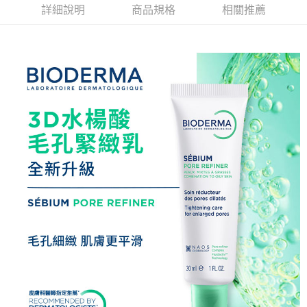
詳細說明
商品規格
相關推薦
時審查核予不同之上限額度；若仍有額度不足之情形，本公司將視審查結果
【全館滿$999免運】_付款後7-11取貨(約4-7天到貨，不含例
請求用戶進行身份認證。
假日)
５．嚴禁一人註冊多個帳號或使用他人資訊註冊。若發現惡意使用之情形，
每筆NT$60，滿NT$999(含以上)免運費
恩沛科技股份有限公司將有權停止該用戶之使用額度並採取法律行動。
【全館滿$999免運】_宅配(約3-4天到貨，不含例假日)!!
每筆NT$100，滿NT$999(含以上)免運費
離島宅配
每筆NT$300