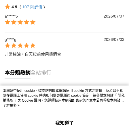
4.9
(
107
則評價
)
a******5
2026/07/07
g*****g
2026/07/03
非常控油，白天妝前使用很適合
本分類熱銷
全站排行
本網站中使用 cookie，欲查詢有關本網站使用 cookie 方式之詳情，及若您不希
熱門標籤
望在電腦上使用 cookie 時應如何變更電腦的 cookie 設定，請參閱本網站「
隱私
權條款
」之 Cookie 聲明。您繼續使用本網站即表示您同意本公司得按本網站使
用條款之 Cookie 聲明使用 cookie。
了解更多 >
我知道了