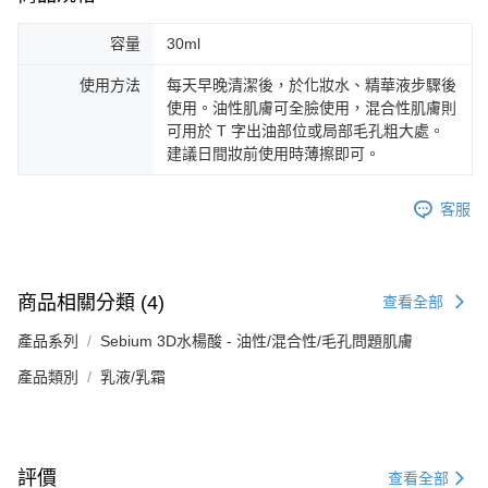
容量
30ml
使用方法
每天早晚清潔後，於化妝水、精華液步驟後
使用。油性肌膚可全臉使用，混合性肌膚則
可用於 T 字出油部位或局部毛孔粗大處。
建議日間妝前使用時薄擦即可。
客服
商品相關分類 (4)
查看全部
產品系列
Sebium 3D水楊酸 - 油性/混合性/毛孔問題肌膚
產品類別
乳液/乳霜
評價
查看全部