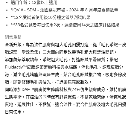
法說明評估內容。
適用年齡：12歲以上適用
３．安心：先確認商品／服務後，再付款。
【全館滿$999免運】_全家取貨付款(約4-7天到貨，不含例假
【繳款方式說明】
*IQVIA - SDM - 法國藥妝市場 - 2024 年 8 月年度累積數量
1.分期款項不併入電信帳單，「大哥付你分期」於每月結算日後寄送繳費提
日)
【「AFTEE先享後付」結帳流程】
**12名受試者使用後10分鐘之儀器測試結果
醒簡訊。
１．於結帳方式選擇「AFTEE先享後付」後，將跳轉至「AFTEE先享後付」
每筆NT$60，滿NT$999(含以上)免運費
2.透過簡訊連結打開帳單後，可選擇「超商條碼／台灣大直營門市／銀行轉
***33名受試者每日使用2次，連續使用14天之臨床評估結果
結帳頁面，進行簡訊認證並確認金額後，即可完成結帳。
帳／街口支付／iPASS MONEY」等通路繳費。
２．訂單成立數日內，您將收到繳費通知簡訊。
【全館滿$999免運】_付款後全家取貨(約4-7天到貨，不含例
３．收到繳費通知簡訊後14天內，點擊此簡訊中的連結，可透過四大超商／
銷售重點
【注意事項】
假日)
ATM／網路銀行／等多元方式進行付款，方視為交易完成。
全新升級，專為油性肌膚與粗大毛孔困擾打造。從「毛孔緊緻－皮
1.本服務係由「台灣大哥大股份有限公司」（以下簡稱本公司）所提供，讓
※ 請注意：結帳手續完成當下不需立刻繳費，但若您需要取消訂單，請聯絡
每筆NT$60，滿NT$999(含以上)免運費
用戶於交易時，得透過本服務購買商品或服務，並由商店將買賣／分期付款
脂調理－瞬效柔焦」三大面向同步改善毛孔粗大與泛油問題。
購買商品的店家。未經商家同意取消之訂單仍視為有效，需透過AFTEE先享
買賣價金債權讓與本公司後，依約使用本公司帳單繳交帳款。
後付繳納相關費用。
【全館滿$999免運】_萊爾富取貨付款(約4-7天到貨，不含例
添加蘑菇萃取精華，緊緻粗大毛孔，打造細緻平滑膚質；搭配
2.基於同意付款使用「大哥付你分期」之契約關係目的，商店將以您的個人
※ 交易是否成功請以「AFTEE先享後付 」之結帳頁面顯示為準，若有關於
資料（包含姓名、電話或地址）提供予台灣大哥大進項蒐集、處理及利用，
假日)
Fluidactiv™皮脂調節流動科技與水楊酸，淨化毛孔、調理皮脂分
是否繳費成功／繳費後需取消欲退款等相關疑問，請聯繫「AFTEE先享後付
由本公司與您本人進行分期帳單所需資料之確認、核對及更正。
客戶支援中心」
https://netprotections.freshdesk.com/support/home
泌，減少毛孔堵塞與瑕疵生成。結合毛孔細緻複合物，吸附多餘皮
每筆NT$60，滿NT$999(含以上)免運費
3.完整用戶服務條款，請詳閱以下連結：
https://oppay.tw/userRule
脂，即刻修飾毛孔與油光，打造柔焦霧感妝效。
【注意事項】
【全館滿$999免運】_付款後萊爾富取貨(約4-7天到貨，不含
同時添加DAF™肌膚仿生修護科技與74%仿生親膚成分，維持肌膚
１．透過由恩沛科技股份有限公司提供之「AFTEE先享後付」服務完成之交
例假日)
易，需依本服務之必要範圍內提供個人資料，並將交易相關給付款項請求債
生態平衡，在控油的同時保有舒適保濕，不易乾燥緊繃。清爽乳狀
權轉讓予恩沛科技股份有限公司。
每筆NT$60，滿NT$999(含以上)免運費
質地，延展性佳、不黏膩，適合油性、混合性肌膚及粗大毛孔困擾
２．關於個人資料處理事宜，請瀏覽以下網址：
日常使用。
https://aftee.tw/terms/#terms3
【全館滿$999免運】_7-11取貨付款(約4-7天到貨，不含例假
３．未成年的使用者請事先徵得法定代理人或監護人之同意方可使用
日)
「AFTEE先享後付」，若未經同意申辦者引起之損失，本公司不負相關責
每筆NT$60，滿NT$999(含以上)免運費
任。
４．使用「AFTEE先享後付」時，將依據個別帳號之用戶狀況，依本公司即