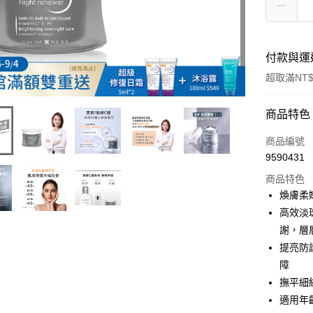
付款與運
超取滿NT$
付款方式
商品特色
信用卡一
商品編號
9590431
超商取貨
商品特色
LINE Pay
煥膚柔
高效淡斑
Apple Pay
謝，層
街口支付
提亮防
障
悠遊付
撫平細
大哥付你
適用年
相關說明