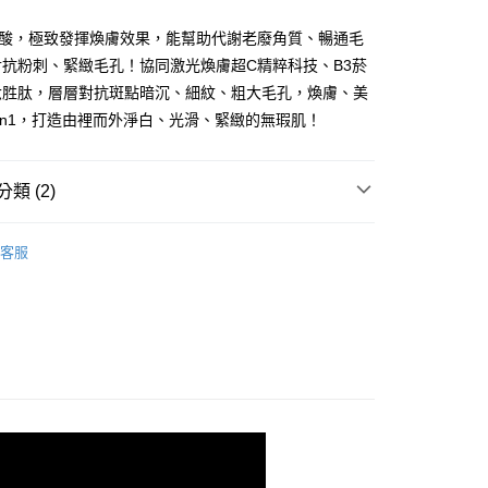
你分期使用說明】
享後付
C酸，極致發揮煥膚效果，能幫助代謝老廢角質、暢通毛
由台灣大哥大提供，台灣大哥大用戶可立即使用無須另外申請。
式選擇「大哥付你分期」，訂單成立後會自動跳轉到大哥付的交易
抗粉刺、緊緻毛孔！協同激光煥膚超C精粹科技、B3菸
證手機門號後，選擇欲分期的期數、繳款截止日，確認付款後即
FTEE先享後付」】
六胜肽，層層對抗斑點暗沉、細紋、粗大毛孔，煥膚、美
。
先享後付是「在收到商品之後才付款」的支付方式。 讓您購物簡單
准額度、可分期數及費用金額請依後續交易確認頁面所載為準。
in1，打造由裡而外淨白、光滑、緊緻的無瑕肌！
心！
立30分鐘內，如未前往確認交易或遇審核未通過，訂單將自動取
：不需註冊會員、不需綁卡、不需儲值。
「轉專審核」未通過狀況，表示未達大哥付你分期系統評分，恕
：只要手機號碼，簡訊認證，即可結帳。
評估內容。
：先確認商品／服務後，再付款。
類 (2)
式說明】
999免運】_全家取貨付款(約4-7天到貨，不含例假
項不併入電信帳單，「大哥付你分期」於每月結算日後寄送繳費提
EE先享後付」結帳流程】
Pigmentbio 超級C酸 - 全膚質
方式選擇「AFTEE先享後付」後，將跳轉至「AFTEE先享後
客服
訊連結打開帳單後，可選擇「超商條碼／台灣大直營門市／銀行轉
頁面，進行簡訊認證並確認金額後，即可完成結帳。
0，滿NT$999(含以上)免運費
🌟【晚C：激光煥膚】限量組44折起
付／iPASS MONEY」等通路繳費。
成立數日內，您將收到繳費通知簡訊。
費通知簡訊後14天內，點擊此簡訊中的連結，可透過四大超商
999免運】_付款後全家取貨(約4-7天到貨，不含例
項】
網路銀行／等多元方式進行付款，方視為交易完成。
係由「台灣大哥大股份有限公司」（以下簡稱本公司）所提供，讓
：結帳手續完成當下不需立刻繳費，但若您需要取消訂單，請聯
易時，得透過本服務購買商品或服務，並由商店將買賣／分期付
的店家。未經商家同意取消之訂單仍視為有效，需透過AFTEE
0，滿NT$999(含以上)免運費
金債權讓與本公司後，依約使用本公司帳單繳交帳款。
繳納相關費用。
意付款使用「大哥付你分期」之契約關係目的，商店將以您的個人
否成功請以「AFTEE先享後付 」之結帳頁面顯示為準，若有關於
999免運】_萊爾富取貨付款(約4-7天到貨，不含例
含姓名、電話或地址）提供予台灣大哥大進項蒐集、處理及利
功／繳費後需取消欲退款等相關疑問，請聯繫「AFTEE先享後
公司與您本人進行分期帳單所需資料之確認、核對及更正。
援中心」
https://netprotections.freshdesk.com/support/home
戶服務條款，請詳閱以下連結：
https://oppay.tw/userRule
0，滿NT$999(含以上)免運費
項】