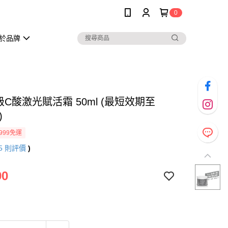
0
於品牌
超級C酸激光賦活霜 50ml (最短效期至
)
999免運
5
則評價
)
90