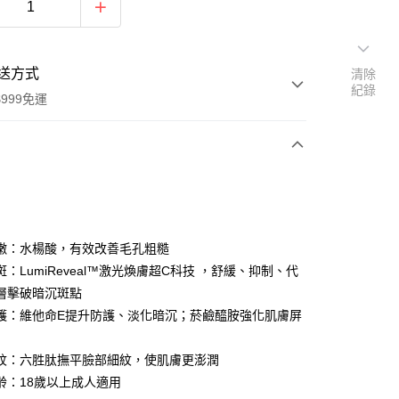
送方式
清除
紀錄
999免運
次付款
付款
嫩：水楊酸，有效改善毛孔粗糙
：LumiReveal™激光煥膚超C科技 ，舒緩、抑制、代
層擊破暗沉斑點
護：維他命E提升防護、淡化暗沉；菸鹼醯胺強化肌膚屏
紋：六胜肽撫平臉部細紋，使肌膚更澎潤
分期
齡：18歲以上成人適用