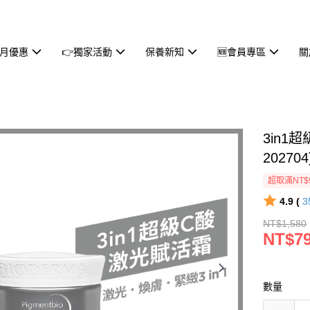
本月優惠
👉獨家活動
保養新知
🆕會員專區
關
3in1
202704
超取滿NT$
4.9 (
3
NT$1,580
NT$7
數量