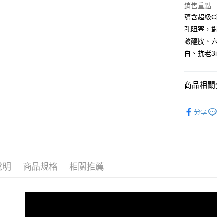
銷售重點
【大哥付
AFTEE先
蘊含超級
1.本服務
2.付款方
相關說明
孔阻塞，對
流程，驗
【關於「A
鹼醯胺、
ATM付款
完成交易
AFTEE
3.實際核
白、抗老3
便利好安
4.訂單成
１．簡單
消。如遇
２．便利
運送方式
無法說明
３．安心
商品相關分
【繳款方
【全館滿$
1.分期款
【「AFT
產品系列
醒簡訊。
日)
１．於結帳
分享
2.透過簡
付」結帳
每筆NT$6
獨家活動
帳／街口支
２．訂單
３．收到繳
【全館滿$
【注意事
／ATM／
假日)
1.本服務
※ 請注意
用戶於交
絡購買商品
每筆NT$6
款買賣價
說明
商品規格
相關推薦
先享後付
2.基於同
※ 交易是
【全館滿$
資料（包
是否繳費成
假日)
用，由本
付客戶支
3.完整用
每筆NT$6
【注意事