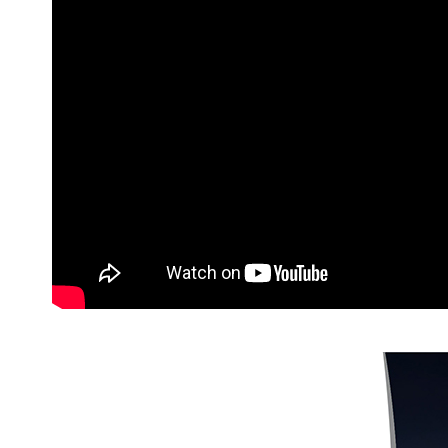
１．透過由
【全館滿$
交易，需
例假日)
求債權轉
２．關於
每筆NT$6
https://aft
３．未成
【全館滿$
「AFTE
日)
任。
４．使用「
每筆NT$6
即時審查
結果請求
【全館滿$
５．嚴禁
假日)
形，恩沛
動。
每筆NT$6
【全館滿$9
每筆NT$1
離島宅配
每筆NT$3