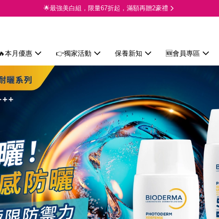
🌟最強美白組，限量67折起，滿額再贈2豪禮
🔥本月優惠
👉獨家活動
保養新知
🆕會員專區